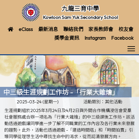
九龍三育中學
Kowloon Sam Yuk Secondary School
eClass
最新消息
聯絡我們
家長教師會
校友會
獎學金資訊
Instagram
Facebook
T
中三級生涯規劃工作坊 -「行業大雜燴」
2025-03-24 (星期一)
活動類別：其他活動
生涯規劃組於2025年3月24日及4月2日與外間合作機構浸信會愛羣
社會服務處合辦一項名為「行業大雜燴」的中三級課後工作坊。該活
動透過遊戲讓同學進一步了解不同職業的工作內容及各行業未來發展
的趨勢。此外，活動也透過遊戲 -「建造時間塔」和「時間拍賣」引
導同學從理想生活中尋找生命中的渴求，從而認清發展方向。