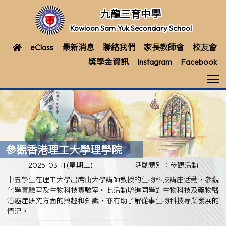
九龍三育中學
Kowloon Sam Yuk Secondary School
eClass
最新消息
聯絡我們
家長教師會
校友會
獎學金資訊
Instagram
Facebook
T
參觀香港理工大學理學院
2025-03-11 (星期二)
活動類別：參觀活動
中五學生在理工大學出席由大學講師教授的生物科技講座活動，參觀
化學實驗室及生物科技實驗室。此活動增進同學對生物科技及藥物醫
治癌症研究方面的興趣和知識，亦有助了解從事生物科技專業發展的
情況。