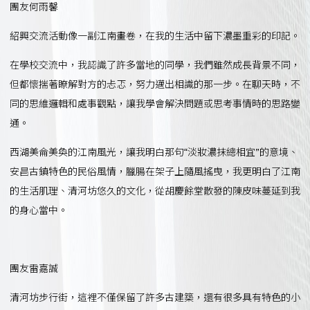
團友何雨馨
紹興交流活動像一副江南畫卷，在我的生活中留下濃墨重彩的印記。
在學校交流中，我認識了許多當地的同學，我們雖然成長背景不同，
但都懷揣著瞭解對方的忐忑，努力邁出相識的那一步。在聊天時，不
同的思維邏輯和處事觀點，讓我學會解決問題或思考事情時的思路變
通。
西湖美侖美奐的江南風光，讓我明白那句“淡妝濃抹總相宜”的意境、
安昌古鎮特色的民俗風情，臘腸在架子上隨風搖曳，我更明白了江南
的生活肌理、清河坊悠久的文化，從胡慶餘堂散發的陳皮味蔓延到我
的身心當中。
團友雷嘉誠
清河坊步行街，這裡不僅保留了許多古建築，還有很多具有特色的小