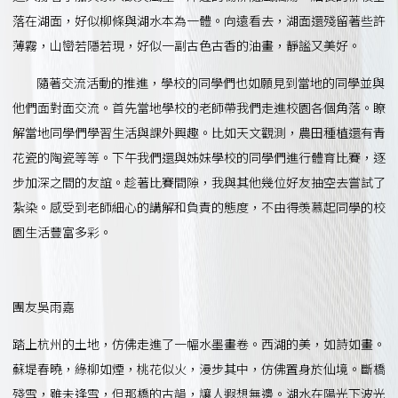
落在湖面，好似柳條與湖水本為一體。向遠看去，湖面還殘留著些許
薄霧，山巒若隱若現，好似一副古色古香的油畫，靜謐又美好。
隨著交流活動的推進，學校的同學們也如願見到當地的同學並與
他們面對面交流。首先當地學校的老師帶我們走進校園各個角落。瞭
解當地同學們學習生活與課外興趣。比如天文觀測，農田種植還有青
花瓷的陶瓷等等。下午我們還與姊妹學校的同學們進行體育比賽，逐
步加深之間的友誼。趁著比賽間隙，我與其他幾位好友抽空去嘗試了
紮染。感受到老師細心的講解和負責的態度，不由得羡慕起同學的校
園生活豐富多彩。
團友吳雨嘉
踏上杭州的土地，仿佛走進了一幅水墨畫卷。西湖的美，如詩如畫。
蘇堤春曉，綠柳如煙，桃花似火，漫步其中，仿佛置身於仙境。斷橋
殘雪，雖未逢雪，但那橋的古韻，讓人遐想無邊。湖水在陽光下波光