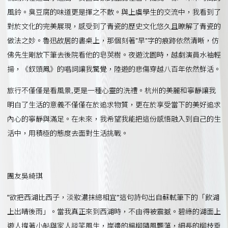
風鈴。臭豆腐的味道更是揮之不散。與上虞學生的交流中，我看到了
對於文化的完美展現，感受到了青瓷的歷史文化悠久且瞭解了青瓷的
做法之妙。魯迅故居的書桌上，那個刻著"早"字的痕跡依然清晰，仿
佛先生剛放下筆去後院看他的皂莢樹。夜遊沈園時，越劇演員水袖輕
揚，《釵頭鳳》的唱詞讓我驚覺，陸遊的悲傷穿越八百年依然鮮活。
旅行不僅僅是看風景,更是一種心靈的洗禮。杭州的美麗和寧靜讓我
明白了生活的意義不僅僅在於追求物質，更在於享受當下的美好追求
內心的寧靜與滿足。在未來，我希望我能把這份感悟融入到自己的生
活中，用積極的態度去面對生活挑戰。
團友吳綺琪
“欲把西湖比西子，淡妝濃抹總相宜”這句詩句出自蘇軾筆下的「飲湖
上出晴後雨」。當我真正來到西湖時，不由得被震撼。碧綠的湖面上
遊人撐著小船與家人談笑風生，岸邊的楊柳隨風飄蕩，細長的柳枝垂