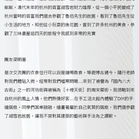
粼粼，清代末年的杭州的首富胡雪岩財力雄厚，從一個小平民變成了
杭州當時的首富我們還去參觀了魯迅先生的故居，看到了魯迅先生從
小生活的地方，和他從小玩耍的後花園，嘗到了許多杭州的美食，參
觀了三味書屋這四天的旅程令我感到非常的充實
團友梁明基
是次交流團的衣食住行可以說是鐘鳴鼎食，導遊博古通今，隨行老師
對我們體貼入微，經常對我們噓寒問暖…..來到了被譽為『國內八大
古街』之一的河坊街與被稱為［十裡天街］的南宋禦街，我領略到來
自杭州的風土人情，他們熱情好客…..在手工活太館內體驗了DIY的手
繪摺扇，同學們其樂融融，繪畫著屬於自己氣質的摺扇，我們還參觀
了胡雪岩故居，讓我不禁對其建築的藝術與手法為之讚歎。