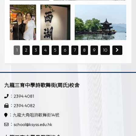
1
2
3
4
5
6
7
8
9
10
九龍三育中學詩歌舞街(周氏)校舍
：2394 4081
：2394 4082
：九龍大角咀詩歌舞街14號
：school@ksyss.edu.hk