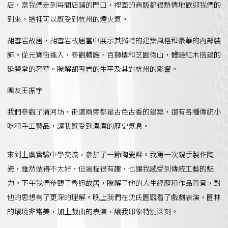
店，當我們走到每間店鋪的門口，裡面的商販都很熱情地歡迎我們的
到來，這裡可以感受到杭州的煙火氣。
胡雪岩故居，胡雪岩故居當中展示其獨特的建築風格和豪華的內部裝
飾。從元寶街進入，參觀轎廳、百獅樓和芝園假山，體驗紅木搭建的
延碧堂的奢華。瞭解胡雪岩的生平及其對杭州的影響。
團友王振宇
我們參觀了清河坊，街道兩旁都是古色古香的建築，還有各種傳統小
吃和手工藝品，讓我感受到濃濃的歷史氣息。
來到上虞實驗中學交流，參加了一節陶瓷課。我第一次親手製作陶
瓷，雖然做得不太好，但過程很有趣，也讓我感受到傳統工藝的魅
力。下午我們參觀了魯迅故居，瞭解了他的人生經歷和作品背景，對
他的思想有了更深的理解。晚上我們在沈氏園觀看了戲劇表演，園林
的環境非常美，加上戲曲的表演，讓我印象特別深刻。