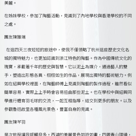
美麗。
在姊妹學校，參加了陶藝活動，見識到了內地學校與香港學校的不同
之處。
團友陳雅端
在這四天三夜短短的旅途中，使我不僅領略了杭州這座歷史文化名
城的獨特魅力，也更加認識到浙江特色的陶藝。作為中國傳統文化的
瑰寶，承載著千年的歷史與智慧。它以泥土為媒介，通過藝人的雙
手，塑造出形態各異、栩栩如生的作品，展現出獨特的藝術魅力。例
如在紹興學校裡面，在陶藝師傅上見識到陶藝的製作過程，雖然看似
簡單容易，實際上上手時會容易扭曲那些泥土。也在學校中與紹興同
學進行體育羽毛球的交流，一起互相指導，結交到更多的朋友。以及
參觀魯迅故里各種風光景色，豐富自身的見識。
團友陳芊羽
是次旅程讓我感觸良多。西湖的美麗景色如詩如畫，四周青山環繞，