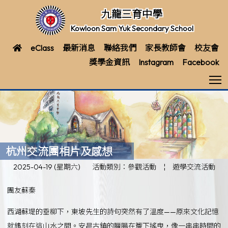
九龍三育中學
Kowloon Sam Yuk Secondary School
eClass
最新消息
聯絡我們
家長教師會
校友會
獎學金資訊
Instagram
Facebook
T
杭州交流團相片及感想
2025-04-19 (星期六)
活動類別：參觀活動
¦
遊學交流活動
團友蘇秦
西湖蘇堤的垂柳下，東坡先生的詩句突然有了溫度——原來文化記憶
就鐫刻在這山水之間。安昌古鎮的臘腸在簷下搖曳，像一串串時間的