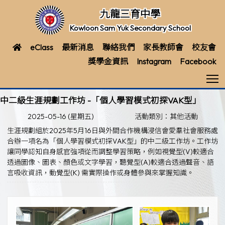
九龍三育中學
Kowloon Sam Yuk Secondary School
eClass
最新消息
聯絡我們
家長教師會
校友會
獎學金資訊
Instagram
Facebook
T
中二級生涯規劃工作坊 -「個人學習模式初探VAK型」
2025-05-16 (星期五)
活動類別：其他活動
生涯規劃組於2025年5月16日與外間合作機構浸信會愛羣社會服務處
合辦一項名為「個人學習模式初探VAK型」的中二級工作坊。工作坊
讓同學認知自身感官強項從而調整學習策略，例如視覺型(V)較適合
透過圖像、圖表、顏色或文字學習，聽覺型(A)較適合透過聲音、語
言吸收資訊，動覺型(K) 需實際操作或身體參與來掌握知識。