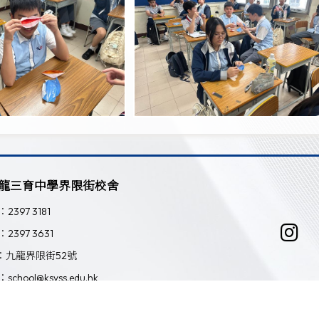
龍三育中學界限街校舍
：2397 3181
：2397 3631
：九龍界限街52號
：school@ksyss.edu.hk