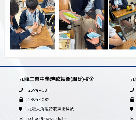
九龍三育中學詩歌舞街(周氏)校舍
九
：2394 4081
：2394 4082
：九龍大角咀詩歌舞街14號
：school@ksyss.edu.hk