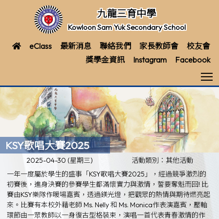
九龍三育中學
Kowloon Sam Yuk Secondary School
eClass
最新消息
聯絡我們
家長教師會
校友會
獎學金資訊
Instagram
Facebook
T
KSY歌唱大賽2025
2025-04-30 (星期三)
活動類別：其他活動
一年一度屬於學生的盛事「KSY歌唱大賽2025」，經過競爭激烈的
初賽後，進身決賽的參賽學生都滿懷實力與激情，誓要奪魁而回! 比
賽由KSY樂隊作暖場嘉賓，透過鎂光燈，把觀眾的熱情與期待燃亮起
來。比賽有本校外藉老師 Ms. Nelly 和 Ms. Monica作表演嘉賓，壓軸
環節由一眾教師以一身復古型格裝束，演唱一首代表青春激情的作