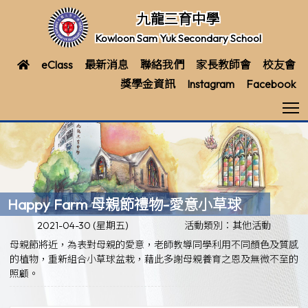
九龍三育中學
Kowloon Sam Yuk Secondary School
eClass
最新消息
聯絡我們
家長教師會
校友會
獎學金資訊
Instagram
Facebook
T
Happy Farm 母親節禮物-愛意小草球
2021-04-30 (星期五)
活動類別：其他活動
母親節將近，為表對母親的愛意，老師教導同學利用不同顏色及質感
的植物，重新組合小草球盆栽，藉此多謝母親養育之恩及無微不至的
照顧。