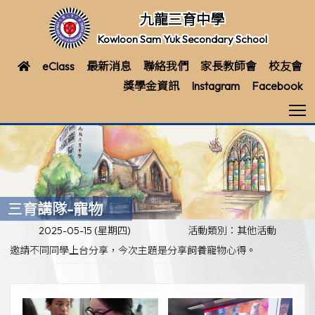
九龍三育中學
Kowloon Sam Yuk Secondary School
eClass
最新消息
聯絡我們
家長教師會
校友會
獎學金資訊
Instagram
Facebook
T
三育講隊-寵物
2025-05-15 (星期四)
活動類別：其他活動
邀請不同同學上台分享，今次主題是分享飼養寵物心得
。