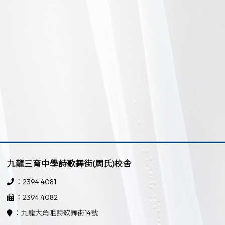
九龍三育中學詩歌舞街(周氏)校舍
：2394 4081
：2394 4082
：九龍大角咀詩歌舞街14號