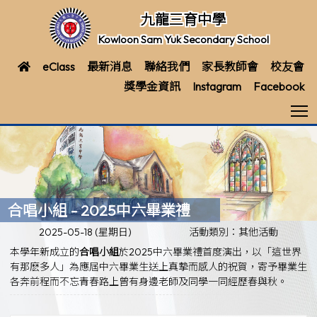
九龍三育中學
Kowloon Sam Yuk Secondary School
eClass
最新消息
聯絡我們
家長教師會
校友會
獎學金資訊
Instagram
Facebook
T
合唱小組 - 2025中六畢業禮
2025-05-18 (星期日)
活動類別：其他活動
本學年新成立的
合唱小組
於2025中六畢業禮首度演出，以「這世界
有那麽多人」為應屆中六畢業生送上真摰而感人的祝賀，寄予畢業生
各奔前程而不忘青春路上曾有身邊老師及同學一同經歷春與秋。