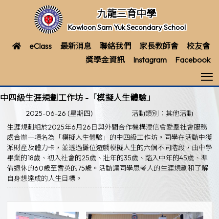
九龍三育中學
Kowloon Sam Yuk Secondary School
eClass
最新消息
聯絡我們
家長教師會
校友會
獎學金資訊
Instagram
Facebook
T
中四級生涯規劃工作坊 -「模擬人生體驗」
2025-06-26 (星期四)
活動類別：其他活動
生涯規劃組於2025年6月26日與外間合作機構浸信會愛羣社會服務
處合辦一項名為「模擬人生體驗」的中四級工作坊。同學在活動中獲
派財產及體力卡，並透過攤位遊戲模擬人生的六個不同階段，由中學
畢業的18歲、初入社會的25歲、壯年的35歲、踏入中年的45歲、準
備退休的60歲至耆英的75歲。活動讓同學思考人的生涯規劃和了解
自身想達成的人生目標。