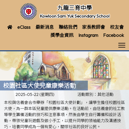
九龍三育中學
Kowloon Sam Yuk Secondary School
eClass
最新消息
聯絡我們
家長教師會
校友會
獎學金資訊
Instagram
Facebook
T
校園社區大使兒童康樂活動
2025-05-22 (星期四)
活動類別：其他活動
本校與信義會合作舉辦「校園社區大使計劃」，讓學生擔任
校園社區
大使
，為一群本區兒童提供康樂活動。在活動前，由信義會的社工教
導學生籌備活動的技巧和注意事項，然後由學生自行籌備和設計活
動，帶領兒童玩遊戲及做小手工，以提升同學的領袖能力及溝通技
巧，培養同學成為一個有愛心，關懷社區的良好公民。