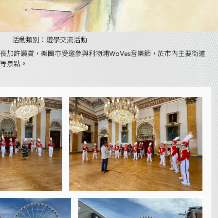
活動類別：遊學交流活動
加許讚賞，樂團亦受邀參與利物浦WaVes音樂節，於市內主要街道
等景點。