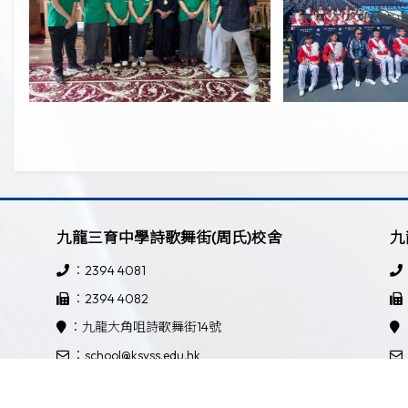
九龍三育中學詩歌舞街(周氏)校舍
九
：2394 4081
：2394 4082
：九龍大角咀詩歌舞街14號
：school@ksyss.edu.hk