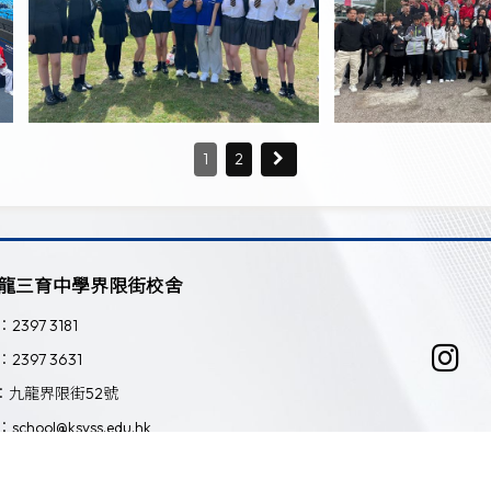
1
2
龍三育中學界限街校舍
：2397 3181
：2397 3631
：九龍界限街52號
：school@ksyss.edu.hk