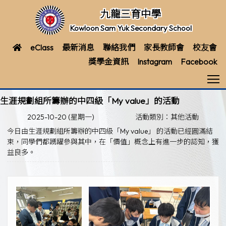
九龍三育中學
Kowloon Sam Yuk Secondary School
eClass
最新消息
聯絡我們
家長教師會
校友會
獎學金資訊
Instagram
Facebook
T
生涯規劃組所籌辦的中四級「My value」的活動
2025-10-20 (星期一)
活動類別：其他活動
今日由生涯規劃組所籌辦的中四級「My value」 的活動已經圓滿結
束，同學們都踴躍參與其中，在「價值」概念上有進一步的認知，獲
益良多。