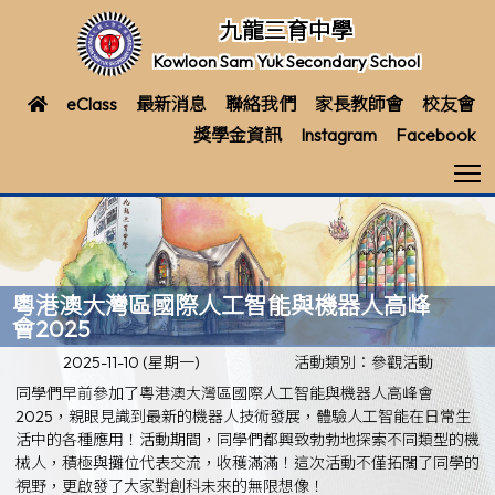
九龍三育中學
Kowloon Sam Yuk Secondary School
eClass
最新消息
聯絡我們
家長教師會
校友會
獎學金資訊
Instagram
Facebook
T
粵港澳大灣區國際人工智能與機器人高峰
會2025
2025-11-10 (星期一)
活動類別：參觀活動
同學們早前參加了粵港澳大灣區國際人工智能與機器人高峰會
2025，親眼見識到最新的機器人技術發展，體驗人工智能在日常生
活中的各種應用！活動期間，同學們都興致勃勃地探索不同類型的機
械人，積極與攤位代表交流，收穫滿滿！這次活動不僅拓闊了同學的
視野，更啟發了大家對創科未來的無限想像！