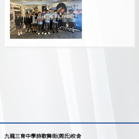
九龍三育中學詩歌舞街(周氏)校舍