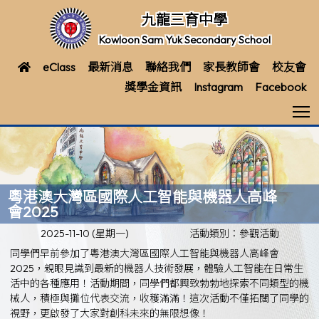
九龍三育中學
Kowloon Sam Yuk Secondary School
eClass
最新消息
聯絡我們
家長教師會
校友會
獎學金資訊
Instagram
Facebook
T
粵港澳大灣區國際人工智能與機器人高峰
會2025
2025-11-10 (星期一)
活動類別：參觀活動
同學們早前參加了粵港澳大灣區國際人工智能與機器人高峰會
2025，親眼見識到最新的機器人技術發展，體驗人工智能在日常生
活中的各種應用！活動期間，同學們都興致勃勃地探索不同類型的機
械人，積極與攤位代表交流，收穫滿滿！這次活動不僅拓闊了同學的
視野，更啟發了大家對創科未來的無限想像！