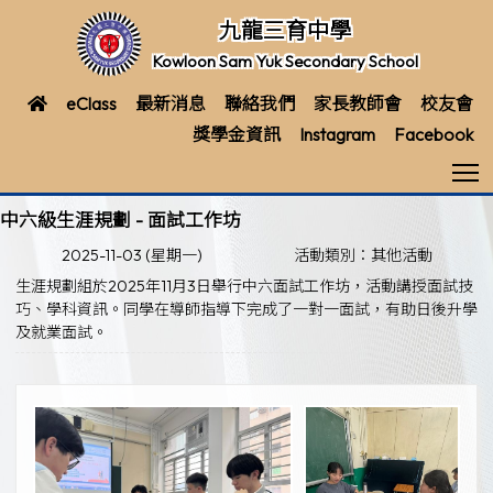
九龍三育中學
Kowloon Sam Yuk Secondary School
eClass
最新消息
聯絡我們
家長教師會
校友會
獎學金資訊
Instagram
Facebook
T
中六級生涯規劃 - 面試工作坊
2025-11-03 (星期一)
活動類別：其他活動
生涯規劃組於2025年11月3日舉行中六面試工作坊，活動講授面試技
巧、學科資訊。同學在導師指導下完成了一對一面試，有助日後升學
及就業面試。