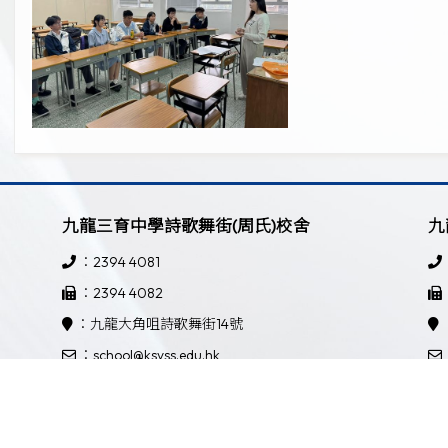
九龍三育中學詩歌舞街(周氏)校舍
九
：2394 4081
：2394 4082
：九龍大角咀詩歌舞街14號
：school@ksyss.edu.hk