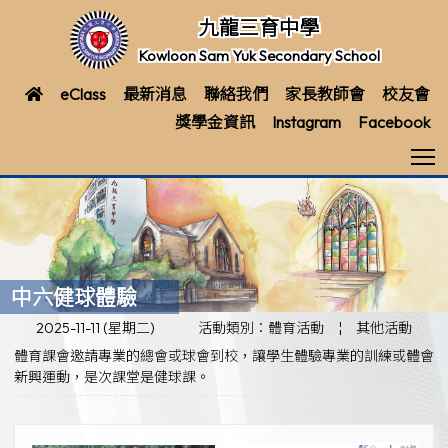
九龍三育中學
Kowloon Sam Yuk Secondary School
eClass
最新消息
聯絡我們
家長教師會
校友會
獎學金資訊
Instagram
Facebook
T
中六健球體驗
2025-11-11 (星期二)
活動類別：體育活動
¦
其他活動
體育課會邀請專業的總會或球會到校，讓學生體驗專業的訓練或體會
新興運動，是次課堂是健球課。