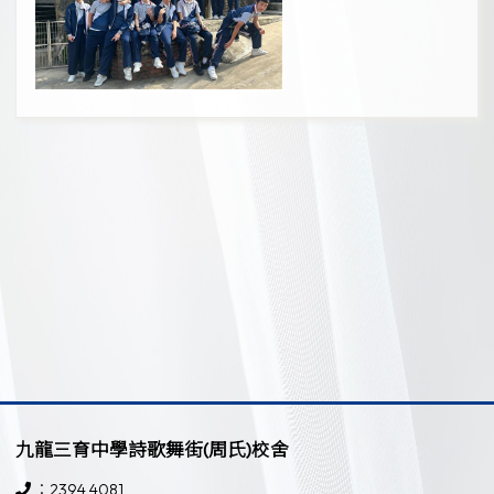
九龍三育中學詩歌舞街(周氏)校舍
：2394 4081