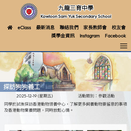
九龍三育中學
Kowloon Sam Yuk Secondary School
eClass
最新消息
聯絡我們
家長教師會
校友會
獎學金資訊
Instagram
Facebook
T
探訪狗狗義工
2025-12-19 (星期五)
活動類別：參觀活動
同學於試後探訪香港動物領養中心，了解更多飼養動物要留意的事項
及香港動物棄養問題，同時放鬆心情。