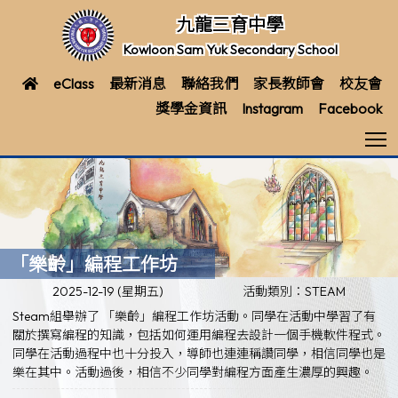
九龍三育中學
Kowloon Sam Yuk Secondary School
eClass
最新消息
聯絡我們
家長教師會
校友會
獎學金資訊
Instagram
Facebook
T
「樂齡」編程工作坊
2025-12-19 (星期五)
活動類別：STEAM
Steam組舉辦了 「樂齡」編程工作坊活動。同學在活動中學習了有
關於撰寫編程的知識，包括如何運用編程去設計一個手機軟件程式。
同學在活動過程中也十分投入，導師也連連稱讚同學，相信同學也是
樂在其中。活動過後，相信不少同學對編程方面產生濃厚的興趣。