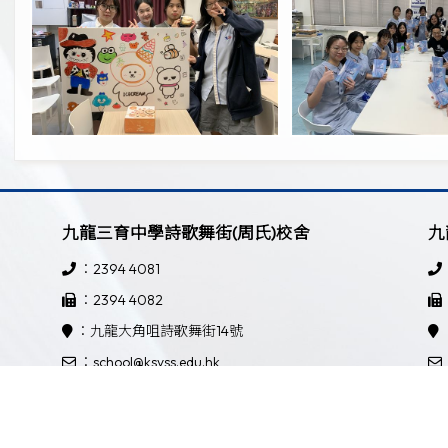
九龍三育中學詩歌舞街(周氏)校舍
九
：2394 4081
：2394 4082
：九龍大角咀詩歌舞街14號
：school@ksyss.edu.hk