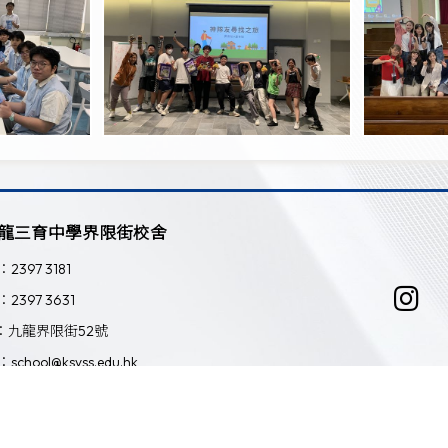
龍三育中學界限街校舍
：2397 3181
：2397 3631
：九龍界限街52號
：school@ksyss.edu.hk
Powered by
Friendly Portal System
v
10.59