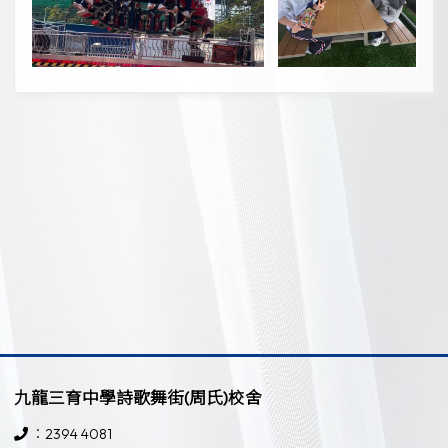
九龍三育中學詩歌舞街(周氏)校舍
：2394 4081