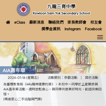
九龍三育中學
Kowloon Sam Yuk Secondary School
eClass
最新消息
聯絡我們
家長教師會
校友會
獎學金資訊
Instagram
Facebook
T
AIA嘉年華
2026-01-16 (星期五)
活動類別：參觀活動
¦
其他活動
為響應教育局《4Rs精神健康約章》，本校中一同學於上星期參與
AIA嘉年華活動，適時放鬆身心，與同學共度美好時光，創造快樂回
憶。
(鳴謝愛心二手站贈與門票)