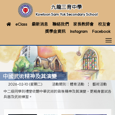
九龍三育中學
Kowloon Sam Yuk Secondary School
eClass
最新消息
聯絡我們
家長教師會
校友會
獎學金資訊
Instagram
Facebook
T
中國武術精神及其演變
2026-02-10 (星期二)
活動類別：體育活動
¦
藝術活動
中二級同學到禮堂收聽中華武術的背後精神及其演變，更親身嘗試各
兵器及武術練習。