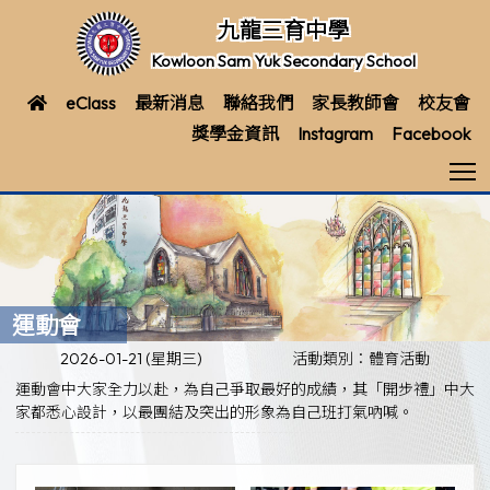
九龍三育中學
Kowloon Sam Yuk Secondary School
eClass
最新消息
聯絡我們
家長教師會
校友會
獎學金資訊
Instagram
Facebook
T
運動會
2026-01-21 (星期三)
活動類別：體育活動
運動會中大家全力以赴，為自己爭取最好的成績，其「開步禮」中大
家都悉心設計，以最團結及突出的形象為自己班打氣吶喊。