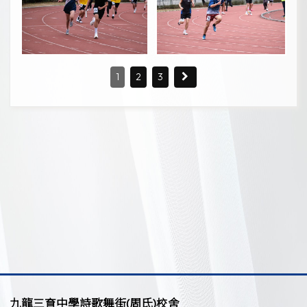
1
2
3
九龍三育中學詩歌舞街(周氏)校舍