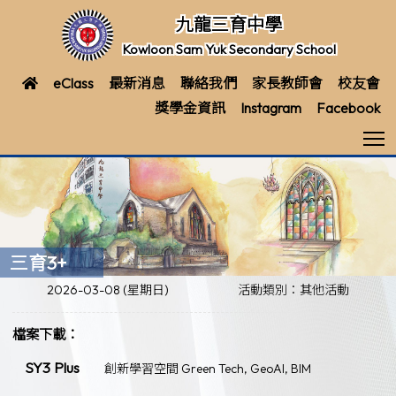
九龍三育中學
Kowloon Sam Yuk Secondary School
eClass
最新消息
聯絡我們
家長教師會
校友會
獎學金資訊
Instagram
Facebook
T
三育3+
2026-03-08 (星期日)
活動類別：其他活動
檔案下載：
SY3 Plus
創新學習空間 Green Tech, GeoAI, BIM