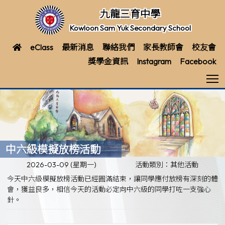
九龍三育中學
Kowloon Sam Yuk Secondary School
eClass
最新消息
聯絡我們
家長教師會
校友會
獎學金資訊
Instagram
Facebook
T
中六級模擬放榜活動
2026-03-09 (星期一)
活動類別：其他活動
今天中六級模擬放榜活動已經圓滿結束，讓同學應付放榜有深刻的體
會，獲益良多，相信今天的活動必定向中六級的同學打咗一支強心
針。