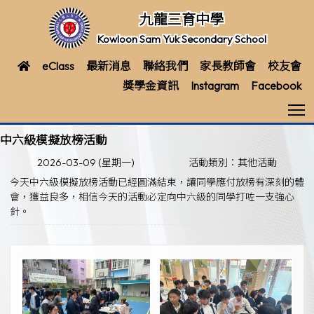
九龍三育中學
Kowloon Sam Yuk Secondary School
eClass
最新消息
聯絡我們
家長教師會
校友會
獎學金資訊
Instagram
Facebook
T
中六級模擬放榜活動
2026-03-09 (星期一)
活動類別：其他活動
今天中六級模擬放榜活動已經圓滿結束，讓同學應付放榜有深刻的體
會，獲益良多，相信今天的活動必定向中六級的同學打咗一支強心
針。