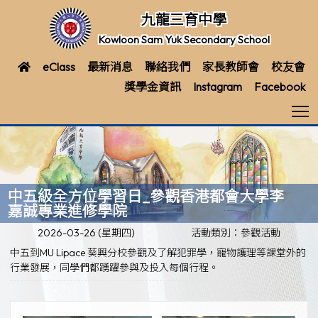
九龍三育中學
Kowloon Sam Yuk Secondary School
eClass
最新消息
聯絡我們
家長教師會
校友會
獎學金資訊
Instagram
Facebook
T
中五級全方位學習日_參觀香港都會大學李
嘉誠專業進修學院
2026-03-26 (星期四)
活動類別：參觀活動
中五到MU Lipace 葵興分校參觀及了解犯罪學，寵物護理等課堂外的
行業發展，同學們都踴躍參與及投入每個行程。