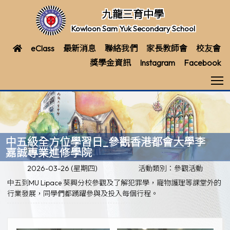
九龍三育中學
Kowloon Sam Yuk Secondary School
eClass
最新消息
聯絡我們
家長教師會
校友會
獎學金資訊
Instagram
Facebook
T
中五級全方位學習日_參觀香港都會大學李
嘉誠專業進修學院
2026-03-26 (星期四)
活動類別：參觀活動
中五到MU Lipace 葵興分校參觀及了解犯罪學，寵物護理等課堂外的
行業發展，同學們都踴躍參與及投入每個行程。