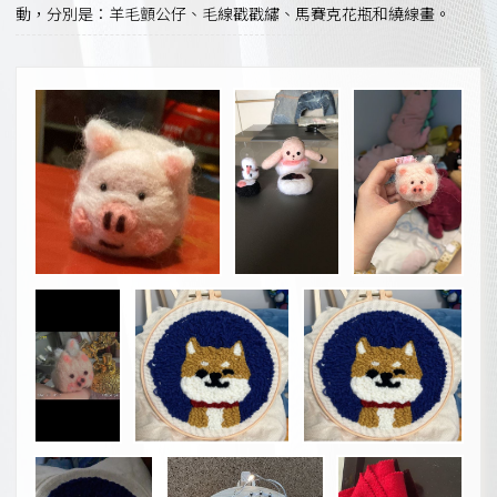
動，分別是：羊毛顫公仔、毛線戳戳繡、馬賽克花瓶和繞線畫。