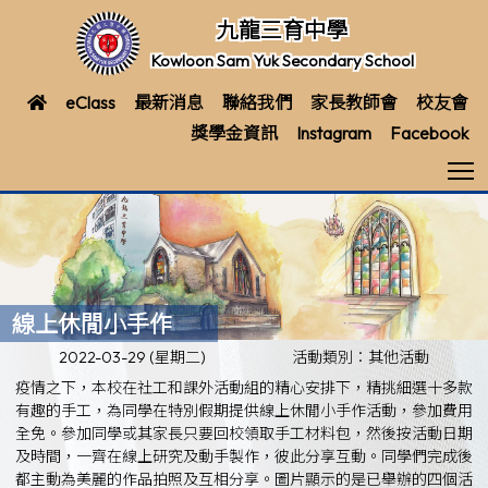
九龍三育中學
Kowloon Sam Yuk Secondary School
eClass
最新消息
聯絡我們
家長教師會
校友會
獎學金資訊
Instagram
Facebook
T
線上休閒小手作
2022-03-29 (星期二)
活動類別：其他活動
疫情之下，本校在社工和課外活動組的精心安排下，精挑細選十多款
有趣的手工，為同學在特別假期提供線上休閒小手作活動，參加費用
全免。參加同學或其家長只要回校領取手工材料包，然後按活動日期
及時間，一齊在線上研究及動手製作，彼此分享互動。同學們完成後
都主動為美麗的作品拍照及互相分享。圖片顯示的是已舉辦的四個活