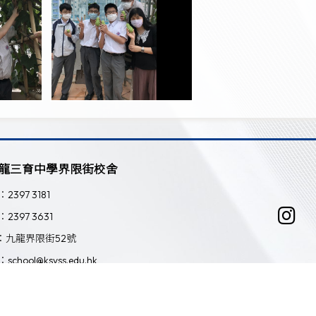
龍三育中學界限街校舍
：2397 3181
：2397 3631
：九龍界限街52號
：school@ksyss.edu.hk