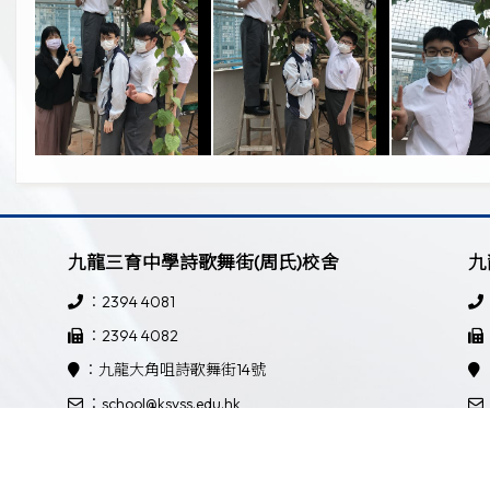
九龍三育中學詩歌舞街(周氏)校舍
九
：2394 4081
：2394 4082
：九龍大角咀詩歌舞街14號
：school@ksyss.edu.hk