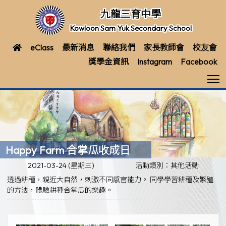
九龍三育中學
Kowloon Sam Yuk Secondary School
eClass
最新消息
聯絡我們
家長教師會
校友會
獎學金資訊
Instagram
Facebook
T
Happy Farm 合掌瓜收成日
2021-03-24 (星期三)
活動類別：其他活動
透過耕種，親近大自然，刺激不同感官能力。 同學學習耕種及繁殖
的方法，體驗耕種合掌瓜的樂趣。