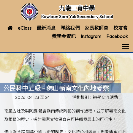
九龍三育中學
Kowloon Sam Yuk Secondary School
eClass
最新消息
聯絡我們
家長教師會
校友會
獎學金資訊
Instagram
Facebook
T
公民科中五級 - 佛山嶺南文化內地考察
2026-04-23 至 24
活動類別：遊學交流活動
南風古灶及製陶廳 體會嶺南傳統陶藝的創作過程，並了解嶺南文化
及相關的歷史，探討國家文物保育在可持續發展上的可行性。
佛山鴻勝館 認識中國武術的歷史、文化特色和發展。思考傳承武術