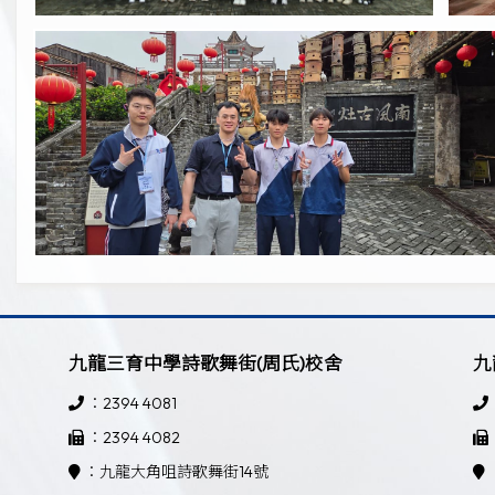
九龍三育中學詩歌舞街(周氏)校舍
九
：2394 4081
：2394 4082
：九龍大角咀詩歌舞街14號