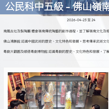
公民科中五級 - 佛山嶺
2026-04-23 至 24
南風古灶及製陶廳 體會嶺南傳統陶藝的創作過程，並了解嶺南文化及
佛山鴻勝館 認識中國武術的歷史、文化特色和發展。思考傳承武術文
粵劇大觀園及順德粵劇博物館 認識粵劇的歷史、文化特色和發展，了