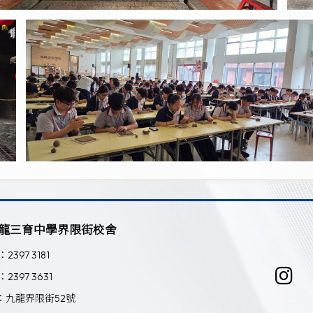
龍三育中學界限街校舍
：2397 3181
：2397 3631
：九龍界限街52號