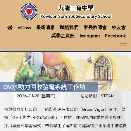
九龍三育中學
Kowloon Sam Yuk Secondary School
eClass
最新消息
聯絡我們
家長教師會
校友會
獎學金資訊
Instagram
Facebook
T
GV水動力回收發電系統工作坊
2026-01-28 (星期三)
活動類別：STEAM
校與得獎創科公司──綠創能源有限公司（Green Vigor）合作，舉
辦「GV水動力回收發電系統」工作坊。課程由現職業界導師授課，
採用專題式學習模式，帶領學生了解如何將建築物供水系統中被浪費