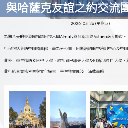
與哈薩克友誼之約交流
2026-03-26 (星期四)
為期八天的交流團橫跨阿拉木圖Almaty與阿斯坦納Astana兩大城市。
行程包括參訪中國領事館、華為分公司、阿斯塔納航空培訓中心及中
此外，學生造訪 KIMEP 大學、納扎爾巴耶夫大學及阿斯坦納 IT
此行結合實務考察與文化探索，學生獲益匪淺，滿載而歸！