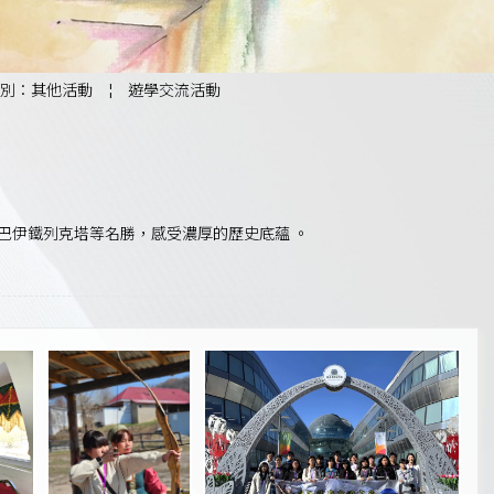
別：其他活動
¦
遊學交流活動
及巴伊鐵列克塔等名勝，感受濃厚的歷史底蘊 。