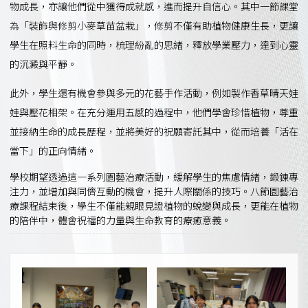
物成長，亦讓他們從中獲得成就感，進而提升自信心。其中一節課堂
為「裝飾與修剪小麥草苗盆栽」，修剪不僅有助植物健康生長，更讓
學生在照料生命的同時，梳理紛亂的思緒，釋放學業壓力，達到心靈
的沉澱與平靜。
此外，學生還有機會參與多元的花藝手作活動，例如製作香草晴天娃
娃與壓花相架。在充分運用五感的過程中，他們學會珍惜植物，尊重
並接納生命的成長歷程，並將美好的祝願寄託其中，從而培養「活在
當下」的正向情緒。
學校期望透過這一系列園藝治療活動，緩解學生的焦慮情緒，鍛鍊專
注力，並增加與同儕互動的機會，提升人際關係的技巧。八節園藝治
療課程結束後，學生不僅能親眼見證植物的蛻變與成長，更能在植物
的陪伴中，體會祝福的力量與生命教育的療癒意義。