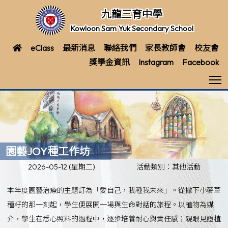
九龍三育中學
Kowloon Sam Yuk Secondary School
eClass
最新消息
聯絡我們
家長教師會
校友會
獎學金資訊
Instagram
Facebook
T
園藝JOY種工作坊
2026-05-12 (星期二)
活動類別：其他活動
本年度園藝治療的主題訂為「愛自己，我種我未來」。從撒下小麥草
種籽的那一刻起，學生便展開一場與生命對話的旅程。以植物為媒
介，學生在悉心照料的過程中，逐步培養耐心與責任感；親眼見證植