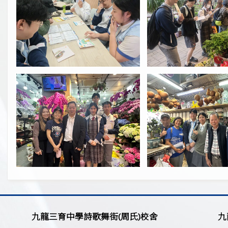
九龍三育中學詩歌舞街(周氏)校舍
九