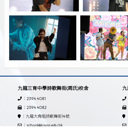
九龍三育中學詩歌舞街(周氏)校舍
九
：2394 4081
：2394 4082
：九龍大角咀詩歌舞街14號
：school@ksyss.edu.hk