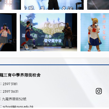
龍三育中學界限街校舍
：2397 3181
：2397 3631
：九龍界限街52號
：school@ksyss.edu.hk