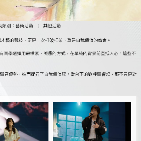
動類別：藝術活動
¦
其他活動
一場才藝的競技，更是一次打破框架、重建自我價值的盛會。
；亦有同學選擇用最樸素、誠懇的方式，在單純的背景前直抵人心。這些不
聲音優勢，進而提昇了自我價值感。當台下的歡呼聲響起，那不只是對