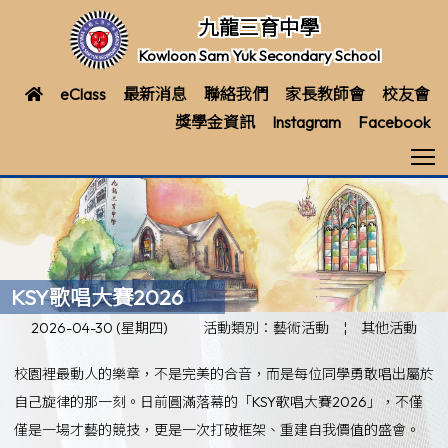
九龍三育中學
Kowloon Sam Yuk Secondary School
eClass
最新消息
聯絡我們
家長教師會
校友會
獎學金資訊
Instagram
Facebook
T
KSY歌唱大賽2026
2026-04-30 (星期四)
活動類別：藝術活動
¦
其他活動
校園裡最動人的樂章，不是完美的合音，而是每位同學勇敢唱出屬於
自己旋律的那一刻。日前圓滿落幕的「KSY歌唱大賽2026」，不僅
僅是一場才藝的競技，更是一次打破框架、重建自我價值的盛會。