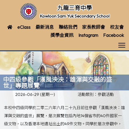
九龍三育中學
Kowloon Sam Yuk Secondary School
eClass
最新消息
聯絡我們
家長教師會
校友會
獎學金資訊
Instagram
Facebook
T
中四級參觀「漢風泱泱：雄渾與交融的盛
世」專題展覽
2026-06-29 (星期一)
活動類別：參觀活動
本校中四級同學於二零二六年六月二十九日前往參觀「漢風泱泱：雄
渾與交融的盛世」展覽，是次展覽包括內地14個省市的40件國家一
級文物，以及香港本地遺址出土的49件文物。同學於是次參觀中，