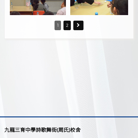
1
2
九龍三育中學詩歌舞街(周氏)校舍