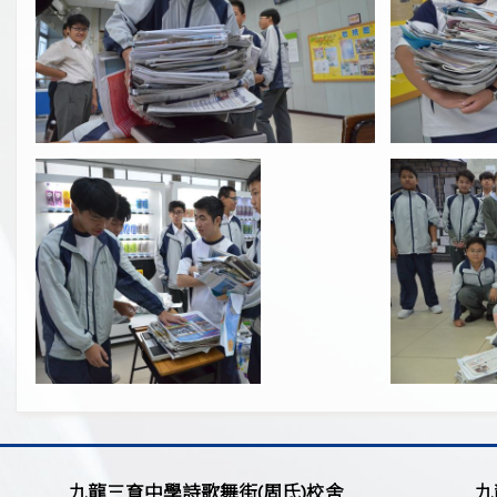
九龍三育中學詩歌舞街(周氏)校舍
九