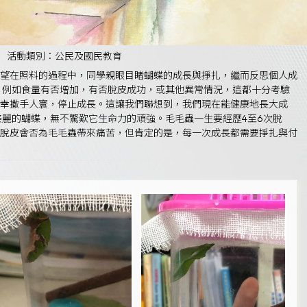
活動類別：公民及國民教育
望在照料的過程中，同學親眼目睹蝴蝶的成長與掙扎，繼而反思個人成
，例如食量有否增加，有否脫皮成功，或其他異常情況，這都十分考驗
不幸撒手人寰，停止成長。這讓我們聯想到，我們現在能健康地長大成
麗的蝴蝶，無不驚歎它生命力的頑強。毛毛蟲一生要經歷4至6次脫
脫皮會否為毛毛蟲帶來痛苦，但肯定的是，每一次成長都需要掙扎與付