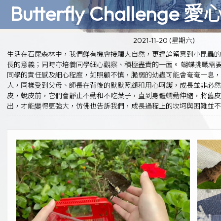
Butterfly Challeng
2021-11-20 (星期六)
生活在石屎森林中，我們鮮有機會接觸大自然，更遑論留意到小昆蟲
長的意義；同時亦培養同學細心觀察、積極盡責的一面。 蝴蝶挑戰需
同學的責任感及細心程度，如照顧不慎，脆弱的幼蟲可能會奄奄一息，
人，同樣受到父母、師長在背後的默默照顧和用心呵護，成長並非必然
皮，蛻皮前，它們會靜止不動和不吃葉子，直到身體蠕動伸縮，將舊
出，才能變得更強大，仿佛也告訴我們，成長過程上的坎坷與困難並不