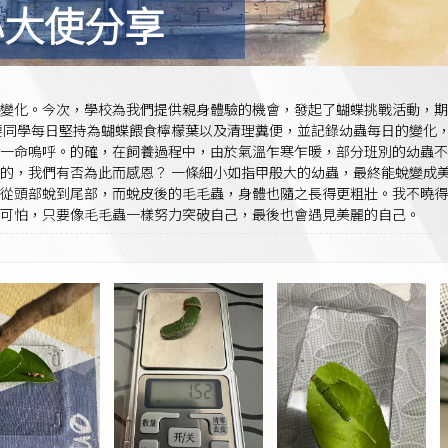
e 愛心大使分享
的變化。今次，學校為我們提供親身體驗的機會，發起了蝴蝶挑戰活動，期
要同學每日堅持為蝴蝶餵食檸檬葉以及清理糞便，並記錄幼蟲每日的變化
一命嗚呼。的確，在飼養過程中，由於氣溫乍寒乍暖，部分班別的幼蟲
的，我們有否為此而感恩？ 一條細小如指甲般大的幼蟲，最終能蛻變成美
皮從頭部蛻到尾部，而蛻皮後的毛毛蟲，身體也隨之長得更粗壯。我不曉得
可怕，只要像毛毛蟲一樣努力突破自己，最後也會遇見美麗的自己。