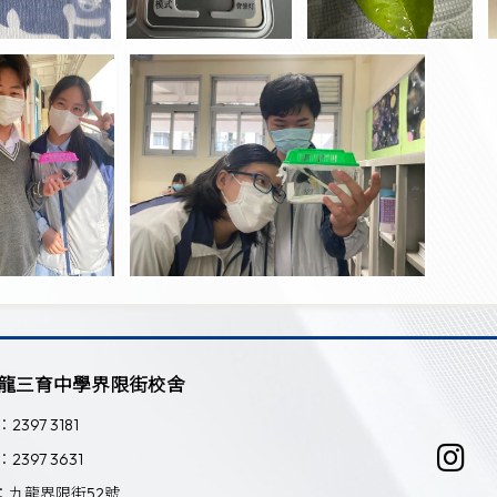
龍三育中學界限街校舍
：2397 3181
：2397 3631
：九龍界限街52號