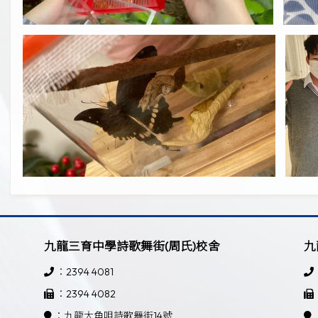
九龍三育中學詩歌舞街(周氏)校舍
九
：2394 4081
：2394 4082
：九龍大角咀詩歌舞街14號