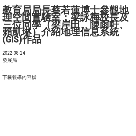
教育局局長蔡若蓮博士參觀地
理空間實驗室：梁詠梅校長及
三位同學（梁岸田、陳雨軒、
賴凱琳）介紹地理信息系統
(GIS)作品
2022-08-24
發展局
.
下載報導內容檔