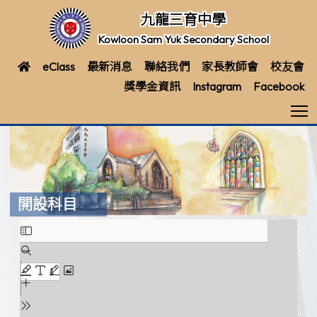
九龍三育中學
Kowloon Sam Yuk Secondary School
eClass
最新消息
聯絡我們
家長教師會
校友會
獎學金資訊
Instagram
Facebook
T
開設科目