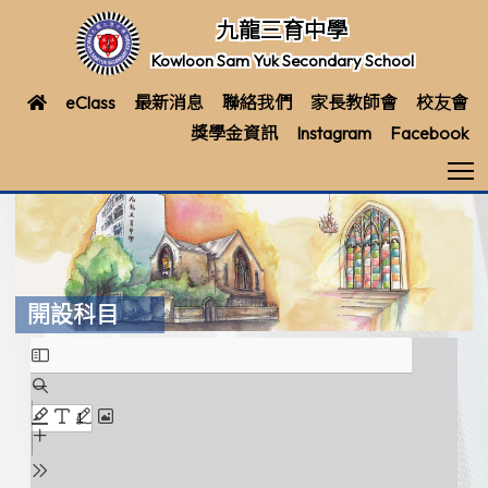
九龍三育中學
Kowloon Sam Yuk Secondary School
eClass
最新消息
聯絡我們
家長教師會
校友會
獎學金資訊
Instagram
Facebook
T
開設科目