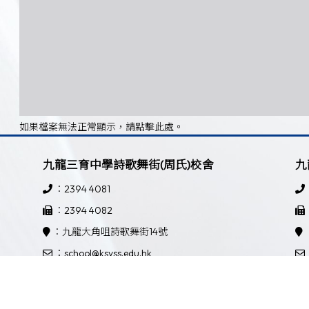
如果檔案無法正常顯示，請點擊此處。
九龍三育中學詩歌舞街(周氏)校舍
九
：2394 4081
：2394 4082
：九龍大角咀詩歌舞街14號
：school@ksyss.edu.hk