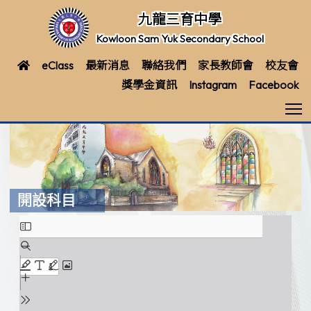
九龍三育中學
Kowloon Sam Yuk Secondary School
eClass
最新消息
聯絡我們
家長教師會
校友會
獎學金資訊
Instagram
Facebook
T
開設科目