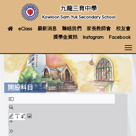
九龍三育中學
Kowloon Sam Yuk Secondary School
eClass
最新消息
聯絡我們
家長教師會
校友會
獎學金資訊
Instagram
Facebook
T
開設科目